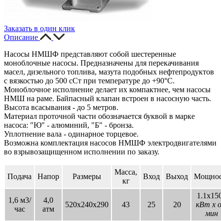
Заказать в один клик
Описание
Насосы НМШФ представляют собой шестеренные
моноблочные насосы. Предназначены для перекачивания
масел, дизельного топлива, мазута подобных нефтепродуктов
с вязкостью до 500 сСт при температуре до +90°С.
Моноблочное исполнение делает их компактнее, чем насосы
НМШ на раме. Байпасный клапан встроен в насосную часть.
Высота всасывания - до 5 метров.
Материал проточной части обозначается буквой в марке
насоса: "Ю" - алюминий, "Б" - бронза.
Уплотнение вала - одинарное торцевое.
Возможна комплектация насосов НМШФ электродвигателями
во взрывозащищенном исполнении по заказу.
Масса,
Подача
Напор
Размеры
Вход
Выход
Мощнос
кг
1.1х15
1,6 м3/
4,0
520х240х290
43
25
20
кВт x о
час
атм
мин