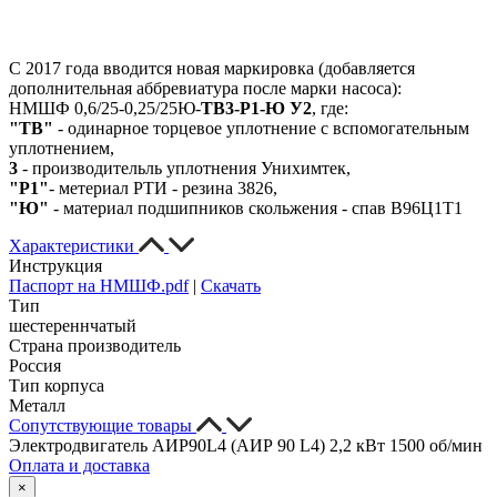
C 2017 года вводится новая маркировка (добавляется
дополнительная аббревиатура после марки насоса):
НМШФ 0,6/25-0,25/25Ю-
ТВ3-Р1-Ю У2
, где:
"ТВ"
- одинарное торцевое уплотнение с вспомогательным
уплотнением,
3
- производительль уплотнения Унихимтек,
"Р1"
- метериал РТИ - резина 3826,
"Ю"
- материал подшипников скольжения - спав В96Ц1Т1
Характеристики
Инструкция
Паспорт на НМШФ.pdf
|
Скачать
Тип
шестереннчатый
Страна производитель
Россия
Тип корпуса
Металл
Сопутствующие товары
Электродвигатель АИР90L4 (АИР 90 L4) 2,2 кВт 1500 об/мин
Оплата и доставка
×